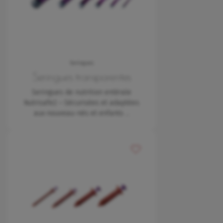
Seringues
Seringues transparentes
Seringues de nutrition entérale
Nutrisafe2 – Sécurisées et adaptées
aux nouveau-nés et enfants
…
Ajouter à mes favoris