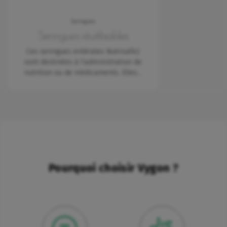
Seringues
Seringues réutilisables
Ces seringues entérales Nutrisafe2
sont destinées à l'administration de
nutrition ou de médicaments. Elles…
Pourquoi choisir Vygon ?