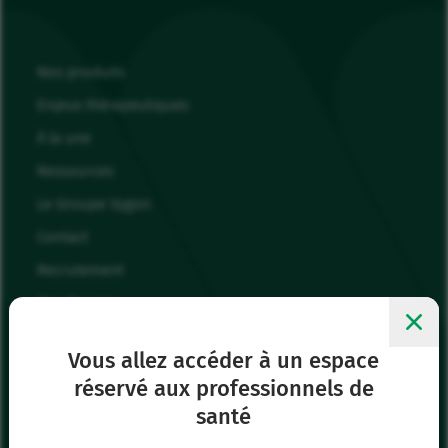
Nos produits
Enjeux thérapeutiques
À la une
Ressources
Le Groupe Vygon
Contact
Recrutement
Mes favoris
Me connecter
Vous allez accéder à un espace
réservé aux professionnels de
Siège social
santé
8 rue de Paris