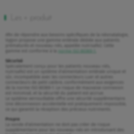
Les + produit
Afin de répondre aux besoins spécifiques de la néonatalogie,
Vygon propose une gamme entérale dédiée aux patients
prématurés et nouveau-nés, appelée nutrisafe2. Cette
gamme est conforme à la
norme ISO 80369-1.
Sécurisé
Spécialement conçu pour les patients nouveau-nés,
nutrisafe2 est un système d'alimentation entérale unique et
sûr, incompatible avec les connecteurs Luer et autres
connecteurs de petit calibre, conformément aux exigences
de la norme ISO 80369-1. Le risque de mauvaise connexion
est minimisé, et la sécurité du patient est accrue.
Le système verrouillable offre une sécurité supplémentaire.
Une déconnexion accidentelle est pratiquement impossible,
ce qui garantit la réception des précieux nutriments.
Propre
La sonde d'alimentation ne doit pas créer de risque
supplémentaire pour les nouveau-nés en introduisant des