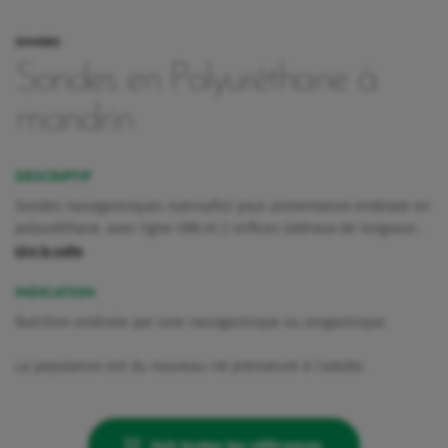
SONDES
Sondes en Polyuréthane à
mandrin
DESCRIPTIF
Sondes nasogastriques nutrisafe2 pour alimentation entérale en
polyuréthane, avec ligne ORX et 2 orifices latéraux de longueur…
Lire la suite
INDICATION
Nutrition entérale par voie nasogastrique ou orogastrique.
La population est du nouveau-né prématuré à l’adulte.
rquoi Vygon a décidé de maintenir Nutrisafe2 pour ces patients.
Voir toutes les références