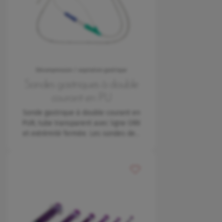
Décompression / aspiration gastrique
Sondes gastriques à double
courant en PU
Sonde gastrique à double courant en
PUR, tube transparent avec ligne ORX
et extrémité fermée. Les sondes de…
Ajouter à mes favoris