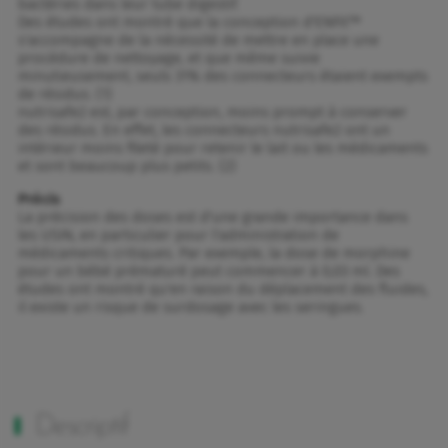
bactéries dans leur tube digestif.
Des études ont montré que la conception d'ENFit™
s'accompagne de la nécessité de mettre en place une
procédure de nettoyage, et que même suivie
minutieusement, seuls 31% des connecteurs étaient exempts
de résidus. (1)
nutrisafe2 est, par conception, moins prompt à conserver
des résidus. En effet, les connecteurs nutrisafe2 ont un
intérieur moins fileté pour retenir le lait ou les médicaments
et sont beaucoup plus petits. (2)
Précis
La précision des doses est d'une grande importance dans
les USIN, en particulier pour l'administration de
médicaments critiques. Par exemple, la dose de morphine
pour un bébé prématuré peut commencer à 0,03 ml. Des
études ont montré qu'en raison du déplacement des fluides,
il existe un risque de surdosage avec les seringues.
Descriptif