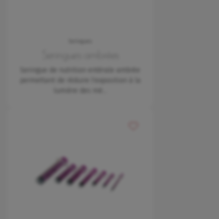
Seringues
Seringues ambrées
Seringue de nutrition entérale ambrée
permettant de réduire l'exposition à la
lumière des mé…
Ajouter à mes favoris