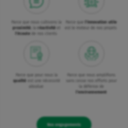
Parce que nous cultivons la
Parce que
l'innovation utile
proximité
, la
réactivité
et
est le moteur de nos projets
l'écoute
de nos clients
Parce que pour nous la
Parce que nous amplifions
qualité
est une nécessité
sans cesse nos efforts pour
absolue
la défense de
l’environnement
Nos engagements