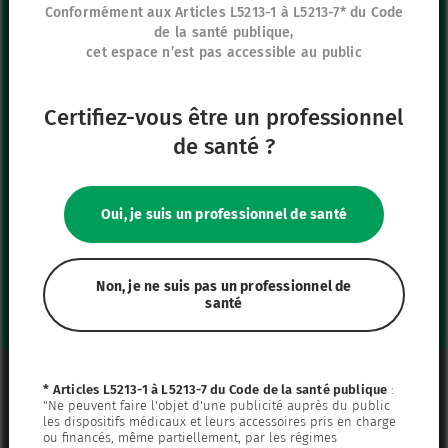
95440 Ecouen
Conformément aux Articles L5213-1 à L5213-7* du Code
de la santé publique,
France
cet espace n’est pas accessible au public
+33 (0)1 39 92 63 81
Certifiez-vous être un professionnel
Nos autres sites
de santé ?
IFU Hub
Safe Enteral
Oui, je suis un professionnel de santé
Neonates
VascuFirst
Campus Vygon
Non, je ne suis pas un professionnel de
santé
Mentions légales
* Articles L5213-1 à L5213-7 du Code de la santé publique
:
"Ne peuvent faire l'objet d'une publicité auprès du public
Plan du site
les dispositifs médicaux et leurs accessoires pris en charge
ou financés, même partiellement, par les régimes
Politique de confidentialité