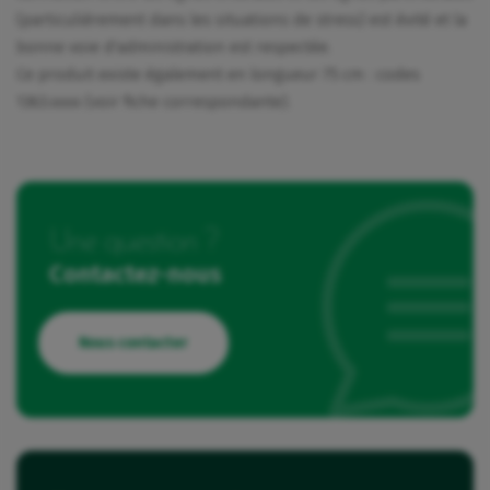
(particulièrement dans les situations de stress) est évité et la
bonne voie d'administration est respectée.
Ce produit existe également en longueur 75 cm : codes
1363.xxxx (voir fiche correspondante).
Une question ?
Contactez-nous
Nous contacter