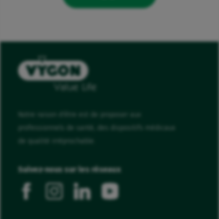
Notre raison d'être est de proposer aux
professionnels de santé, des dispositifs médicaux
de qualité irréprochable.
Suivez-nous sur les réseaux
facebook
instagram
linkedin
youtube