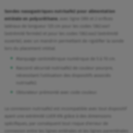
Sondes nasogastriques nutrisafe2 pour alimentation
entérale en polyuréthane
, avec ligne ORX et 2 orifices
latéraux de longueur 125 cm pour les codes 1362.xxx1
(extrémité fermée) et pour les codes 1362.xxx2 (extrémité
ouverte), avec un mandrin permettant de rigidifier la sonde
lors du placement intitial.
Marquage centimétrique numérique de 5 à 70 cm.
Raccord sécurisé nutrisafe2 de couleur pourpre,
nécessitant l'utilisation des dispositifs associés
nutrisafe2.
Obturateur prémonté avec code couleur.
La connexion nutrisafe2 est incompatible avec tout dispositif
ayant une extrémité LUER 6% grâce à des dimensions
spécifiques, par conséquent tout risque d'erreur de
connexion entre les lignes entérales et les lignes parentérales