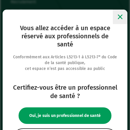
Recrutement
Mes favoris
Me connecter
Vous allez accéder à un espace
réservé aux professionnels de
Siège social
santé
8 rue de Paris
95440 Ecouen
Conformément aux Articles L5213-1 à L5213-7* du Code
de la santé publique,
France
cet espace n’est pas accessible au public
+33 (0)1 39 92 63 81
Certifiez-vous être un professionnel
Nos autres sites
de santé ?
IFU Hub
Safe Enteral
Oui, je suis un professionnel de santé
Neonates
VascuFirst