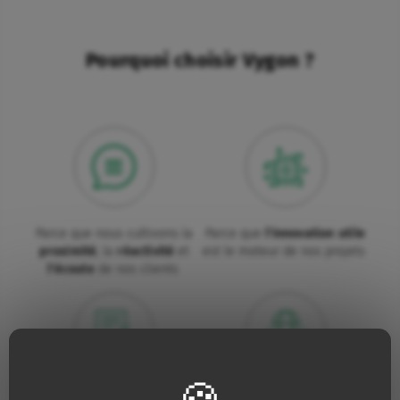
Pourquoi choisir Vygon ?
Parce que nous cultivons la
Parce que
l'innovation utile
proximité
, la
réactivité
et
est le moteur de nos projets
l'écoute
de nos clients
Parce que pour nous la
Parce que nous amplifions