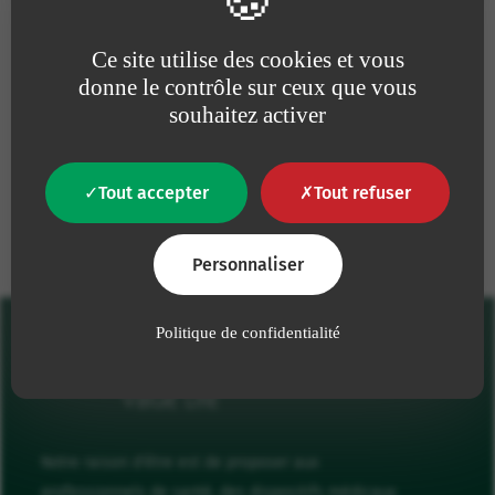
qualité
est une nécessité
sans cesse nos efforts pour
absolue
la défense de
Ce site utilise des cookies et vous
l’environnement
donne le contrôle sur ceux que vous
souhaitez activer
Nos engagements
Tout accepter
Tout refuser
Personnaliser
Politique de confidentialité
Notre raison d'être est de proposer aux
professionnels de santé, des dispositifs médicaux