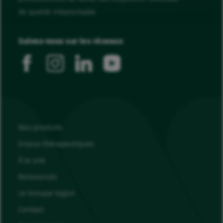
de qualité irréprochable.
Suivez-nous sur les réseaux
facebook
instagram
linkedin
youtube
Nos produits
Enjeux thérapeutiques
À la une
Ressources
Le Groupe Vygon
Contact