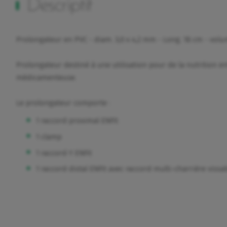
Descriptif
Prolongateur en PVC - diam. 3,0 x 4,2 mm - Long. 18 cm - volu
Prolongateur destiné à une utilisation pour de la nutrition en
médicamenteuse.
Le prolongateur comporte :
1 raccord proximal ENFit
1 clamp
1 raccord Y ENFit
1 raccord distal ENFit avec raccord multi-charrière vissa