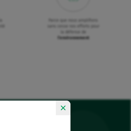
la
Parce que nous amplifions
ité
sans cesse nos efforts pour
la défense de
l’environnement