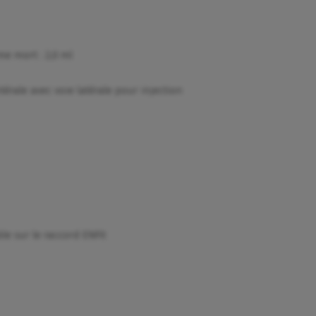
me mort : 2,0 ml
térale avec voie latérale pour injection
ble sur le raccord ENFit