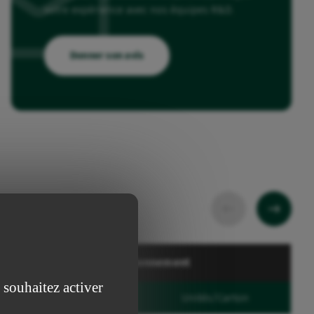
votre expérience avec nos équipes R&D.
Donner son avis
Conditionnement
 souhaitez activer
Unités/Boîte
Unités/Carton