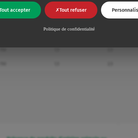
-
-
-
Tout accepter
Tout refuser
Personnalis
100
1,5
2,5
Politique de confidentialité
100
1,5
2,5
150
1,5
2,5
150
1,5
2,5