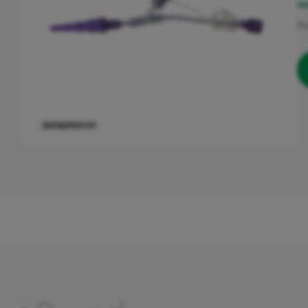
IN
Pr
Gynécologique
Urinaire
0VENSPSSY01