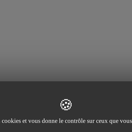
es
Prolongateur
es cookies et vous donne le contrôle sur ceux que vous
ng. cm
Ø int. mm
Ø ext. mm