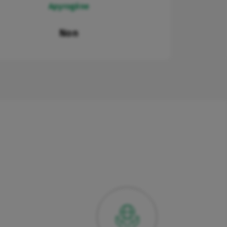
Apyrogène
Non