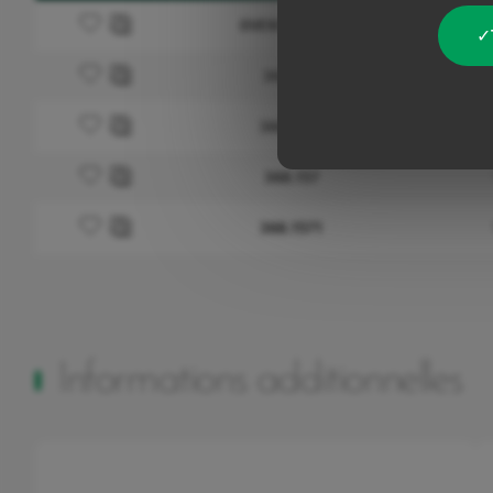
Ajouter à mes favoris
0VENSPSSY01
Ajouter à mes favoris
368.107
Ajouter à mes favoris
368.1071
Ajouter à mes favoris
368.157
Ajouter à mes favoris
368.1571
Informations additionnelles