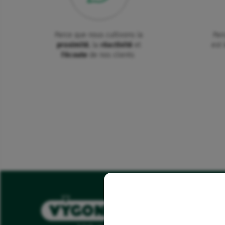
Parce que nous cultivons la
Par
proximité
, la
réactivité
et
est 
l'écoute
de nos clients