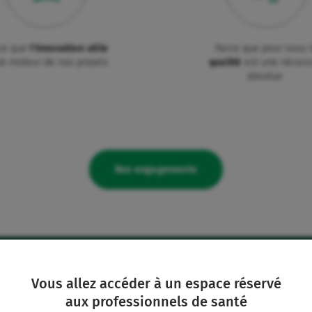
ce que
l'innovation utile
Parce que pour nous 
le moteur de nos projets
qualité
est une nécess
absolue
Nos engagements
Vous allez accéder à un espace réservé
aux professionnels de santé