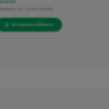
DICATION
olongateur pour nutrition entérale.
Voir toutes les références