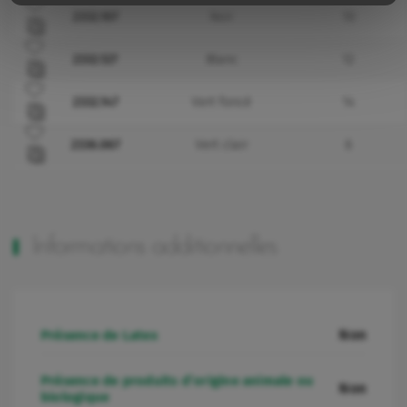
Ajouter à mes favoris
2332.107
Noir
10
Ajouter à mes favoris
2332.127
Blanc
12
Ajouter à mes favoris
2332.147
Vert foncé
14
Ajouter à mes favoris
2336.067
Vert clair
6
Informations additionnelles
Non
Présence de Latex
Présence de produits d’origine animale ou
Non
biologique