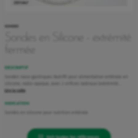
2331.047
SONDES
Sondes en Silicone - extrémité
fermée
DESCRIPTIF
Sondes naso-gastriques Nutrifit pour alimentation entérale en
silicone, radio-opaque, avec 2 orifices latéraux (extrémité…
Lire la suite
INDICATION
Sondes en silicone pour nutrition entérale
rquoi Vygon a décidé de maintenir Nutrisafe2 pour ces patients.
Voir toutes les références