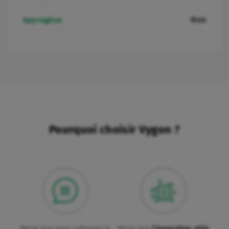
Non
Apyrogène
Pourquoi choisir Vygon ?
Parce que nous cultivons la
Parce que
l'innovation utile