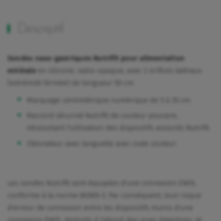
Descriptif
Sondes naso-gastriques Nutrifit pour alimentation
entérale
en silicone, radio-opaque, avec 2 orifices latéraux
(extrémité fermée) de longueur 50 cm.
Marquage centimétrique numérique de 5 à 35 cm.
Raccord sécurisé Nutrifit de couleur pourpre,
nécessitant l'utilisation des dispositifs associés Nutrifit.
Obturateur avec languette avec code couleur.
Les sondes Nutrifit sont équipées d'une connexion ENFit,
conforme à la norme 80369-3. Par conséquent, tout risque
d'erreur de connexion entre les dispositifs munis d'une
connexion ENFit, destinés à l'abord des voies digestives, et