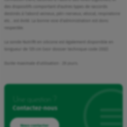
des dispositifs comportant d'autres types de raccords
destinés à l'abord veineux, péri-nerveux, vésical, respiratoire
etc… est évité. La bonne voie d'administration est donc
respectée.
La sonde Nutrifit en silicone est également disponible en
longueur de 125 cm (voir dossier technique code 2332).
Durée maximale d'utilisation : 29 jours.
Une question ?
Contactez-nous
Nous contacter