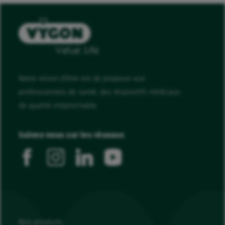
Notre raison d'être est de proposer aux
professionnels de santé, des dispositifs médicaux
de qualité irréprochable.
Suivez-nous sur les réseaux
facebook
instagram
linkedin
youtube
Nos produits