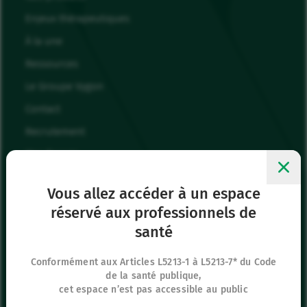
Enjeux thérapeutiques
À la une
Ressources
Le Groupe Vygon
Contact
Recrutement
Mes favoris
Me connecter
Vous allez accéder à un espace
réservé aux professionnels de
Siège social
santé
8 rue de Paris
95440 Ecouen
Conformément aux Articles L5213-1 à L5213-7* du Code
de la santé publique,
France
cet espace n’est pas accessible au public
+33 (0)1 39 92 63 81