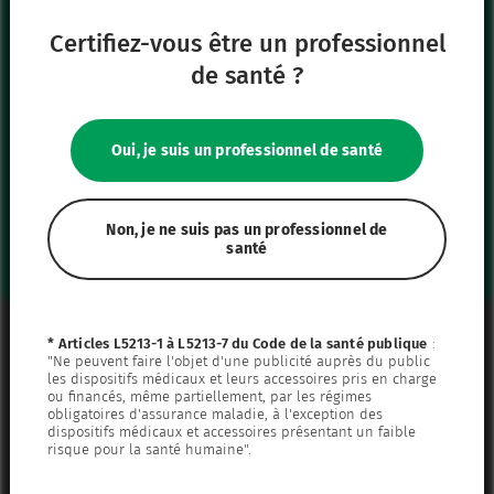
Certifiez-vous être un professionnel
Nos autres sites
de santé ?
IFU Hub
Safe Enteral
Oui, je suis un professionnel de santé
Neonates
VascuFirst
Campus Vygon
Non, je ne suis pas un professionnel de
santé
Mentions légales
* Articles L5213-1 à L5213-7 du Code de la santé publique
:
"Ne peuvent faire l'objet d'une publicité auprès du public
Plan du site
les dispositifs médicaux et leurs accessoires pris en charge
ou financés, même partiellement, par les régimes
Politique de confidentialité
obligatoires d'assurance maladie, à l'exception des
dispositifs médicaux et accessoires présentant un faible
Politique de cookies
risque pour la santé humaine".
Paramétrer les cookies