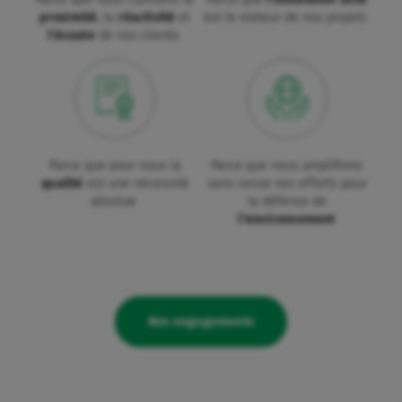
proximité
, la
réactivité
et
est le moteur de nos projets
l'écoute
de nos clients
Parce que pour nous la
Parce que nous amplifions
qualité
est une nécessité
sans cesse nos efforts pour
absolue
la défense de
l’environnement
Nos engagements