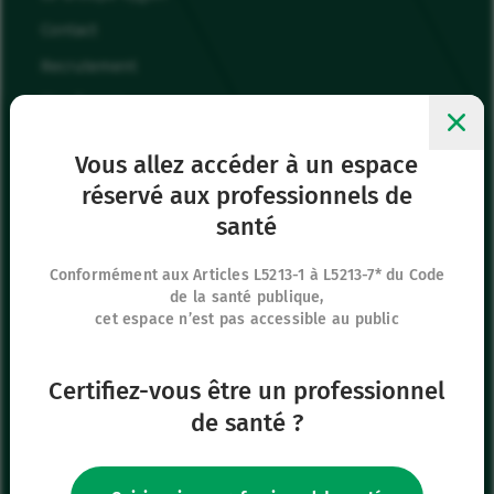
Contact
Recrutement
Mes favoris
Me connecter
Vous allez accéder à un espace
réservé aux professionnels de
Siège social
santé
8 rue de Paris
95440 Ecouen
Conformément aux Articles L5213-1 à L5213-7* du Code
de la santé publique,
France
cet espace n’est pas accessible au public
+33 (0)1 39 92 63 81
Certifiez-vous être un professionnel
Nos autres sites
de santé ?
IFU Hub
Safe Enteral