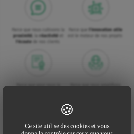
Parce que nous cultivons la
Parce que
l'innovation utile
proximité
, la
réactivité
et
est le moteur de nos projets
l'écoute
de nos clients
Parce que pour nous la
Parce que nous amplifions
qualité
est une nécessité
sans cesse nos efforts pour
absolue
la défense de
l’environnement
Ce site utilise des cookies et vous
donne le contrôle sur ceux que vous