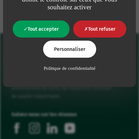
Nos engagements
souhaitez activer
Tout accepter
Tout refuser
Personnaliser
Politique de confidentialité
Notre raison d'être est de proposer aux
professionnels de santé, des dispositifs médicaux
de qualité irréprochable.
Suivez-nous sur les réseaux
facebook
instagram
linkedin
youtube