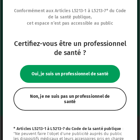
8 rue de Paris
95440 Ecouen
Conformément aux Articles L5213-1 à L5213-7* du Code
de la santé publique,
France
cet espace n’est pas accessible au public
+33 (0)1 39 92 63 81
Certifiez-vous être un professionnel
Nos autres sites
de santé ?
IFU Hub
Safe Enteral
Oui, je suis un professionnel de santé
Neonates
VascuFirst
Campus Vygon
Non, je ne suis pas un professionnel de
santé
Mentions légales
* Articles L5213-1 à L5213-7 du Code de la santé publique
:
"Ne peuvent faire l'objet d'une publicité auprès du public
Plan du site
les dispositifs médicaux et leurs accessoires pris en charge