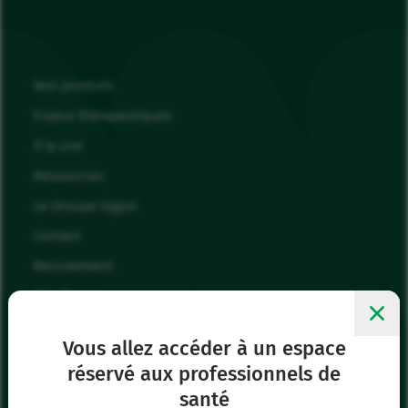
Nos produits
Enjeux thérapeutiques
À la une
Ressources
Le Groupe Vygon
Contact
Recrutement
Mes favoris
Me connecter
Vous allez accéder à un espace
réservé aux professionnels de
Siège social
santé