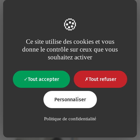
Ce site utilise des cookies et vous
donne le contrôle sur ceux que vous
souhaitez activer
A-390
Tout accepter
Tout refuser
Personnaliser
Politique de confidentialité