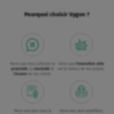
Pourquoi choisir Vygon ?
Parce que nous cultivons la
Parce que
l'innovation utile
proximité
, la
réactivité
et
est le moteur de nos projets
l'écoute
de nos clients
Parce que pour nous la
Parce que nous amplifions