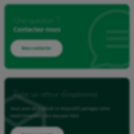
Une question ?
Contactez-nous
Nous contacter
Faire un retour d’expérience
Vous avez déjà utilisé ce dispositif, partagez votre
expérience avec nos équipes R&D.