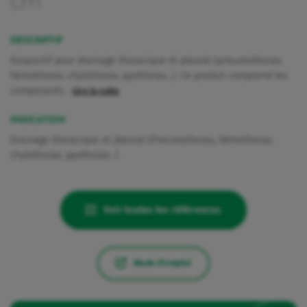
cm
DESCRIPTIF
Dispositif pour drainage thoracique et pleural (pneumothorax,
hémothorax, chylothorax, pyothorax...). Ce produit comprend les
composants…
Lire la suite
INDICATION
Drainage thoracique et pleural (Pneumothorax, hémothorax,
chylothorax, pyothorax...)
Voir toutes les références
Mode d'emploi
rquoi Vygon a décidé de maintenir Nutrisafe2 pour ces patients.