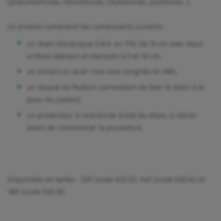
(pneumothorax, hémothorax, chylothorax, pyothorax...).
Ce produit comprend les composants suivants :
un drain thoracique O.R.X. en PVC de 15 cm avec deux
orifices latéraux et marques à 5 et 10 cm,
un trocart en acier inox avec poignée en ABS,
un disque de fixation permettant de fixer le drain à la
peau du patient,
un protecteur à l’extrémité distal du drain, à retirer
avant de commencer la procédure.
Disponible en tailles : 12Fr (code 635.12), 14Fr (code 635.14) et
18Fr (code 635.18).