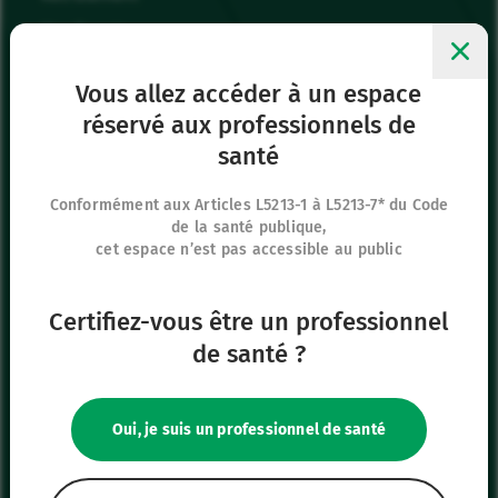
Mes favoris
Me connecter
Vous allez accéder à un espace
réservé aux professionnels de
Siège social
santé
8 rue de Paris
95440 Ecouen
Conformément aux Articles L5213-1 à L5213-7* du Code
de la santé publique,
France
cet espace n’est pas accessible au public
+33 (0)1 39 92 63 81
Certifiez-vous être un professionnel
Nos autres sites
de santé ?
IFU Hub
Safe Enteral
Oui, je suis un professionnel de santé
Neonates
VascuFirst