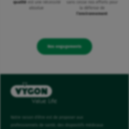
qualité
est une nécessité
sans cesse nos efforts pour
absolue
la défense de
l’environnement
Nos engagements
Notre raison d'être est de proposer aux
professionnels de santé, des dispositifs médicaux