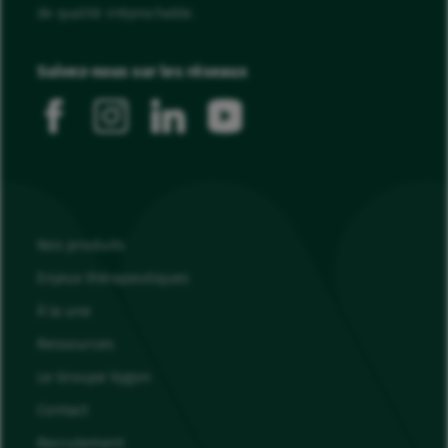
de qualité irréprochable.
Suivez-nous sur les réseaux
facebook
instagram
linkedin
youtube
Nos produits
Enjeux thérapeutiques
À la une
Ressources
Le Groupe Vygon
Contact
Recrutement