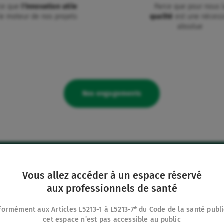
ce que
l'innovation utile
Parce que pour nous 
le moteur de nos projets
qualité
est une nécess
absolue
Nos engagements
Vous allez accéder à un espace réservé
aux professionnels de santé
ormément aux Articles L5213-1 à L5213-7* du Code de la santé publ
cet espace n’est pas accessible au public