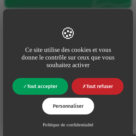
Faire un retour d’expérience
Vous avez déjà utilisé ce dispositif, partagez votre
Ce site utilise des cookies et vous
expérience avec nos équipes R&D.
donne le contrôle sur ceux que vous
souhaitez activer
Donner son avis
Tout accepter
Tout refuser
Personnaliser
Références et Caractéristiques
Politique de confidentialité