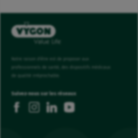
Notre raison d'être est de proposer aux
professionnels de santé, des dispositifs médicaux
de qualité irréprochable.
Suivez-nous sur les réseaux
facebook
instagram
linkedin
youtube