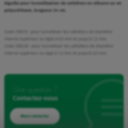
Aiguille pour tunnellisation de cathéters en silicone ou en
polyuréthane, longueur 24 cm.
Code 2183.15 : pour tunnelliser les cathéters de diamètre
interne supérieur ou égal à 0,5 mm et jusqu'à 1,2 mm.
Code 2183.20 : pour tunnelliser les cathéters de diamètre
interne supérieur ou égal à 1,3 mm et jusqu'à 2,0 mm.
Une question ?
Contactez-nous
Nous contacter