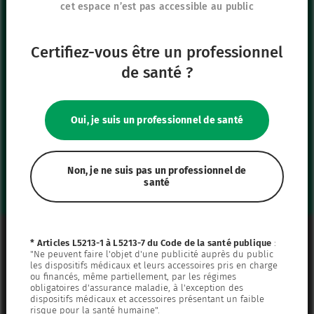
cet espace n’est pas accessible au public
+33 (0)1 39 92 63 81
Certifiez-vous être un professionnel
Nos autres sites
de santé ?
IFU Hub
Safe Enteral
Oui, je suis un professionnel de santé
Neonates
VascuFirst
Campus Vygon
Non, je ne suis pas un professionnel de
santé
Mentions légales
* Articles L5213-1 à L5213-7 du Code de la santé publique
:
"Ne peuvent faire l'objet d'une publicité auprès du public
Plan du site
les dispositifs médicaux et leurs accessoires pris en charge
ou financés, même partiellement, par les régimes
Politique de confidentialité
obligatoires d'assurance maladie, à l'exception des
dispositifs médicaux et accessoires présentant un faible
Politique de cookies
risque pour la santé humaine".