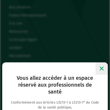
Nos produits
Enjeux thérapeutiques
À la une
Ressources
Le Groupe Vygon
Contact
Recrutement
Mes favoris
Me connecter
Vous allez accéder à un espace
réservé aux professionnels de
Siège social
santé
8 rue de Paris
95440 Ecouen
Conformément aux Articles L5213-1 à L5213-7* du Code
de la santé publique,
France