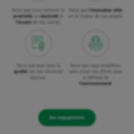
Parce que nous cultivons la
Parce que
l'innovation utile
proximité
, la
réactivité
et
est le moteur de nos projets
l'écoute
de nos clients
Parce que pour nous la
Parce que nous amplifions
qualité
est une nécessité
sans cesse nos efforts pour
absolue
la défense de
l’environnement
Nos engagements