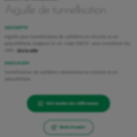
Aiguille de tunnellisation
DESCRIPTIF
Aiguille pour tunnellisation de cathéters en silicone ou en
polyuréthane, longueur 24 cm. Code 2183.15 : pour tunnelliser les
cath…
Lire la suite
INDICATION
Tunnellisation de cathéters intraveineux en silicone et en
polyuréthane.
Voir toutes les références
Mode d'emploi