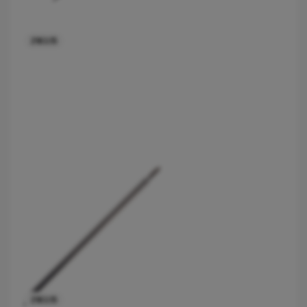
2183.15
rquoi Vygon a décidé de maintenir Nutrisafe2 pour ces patients.
2183.15