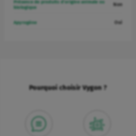
Présence de produits d’origine animale ou
Non
biologique
Oui
Apyrogène
Pourquoi choisir Vygon ?