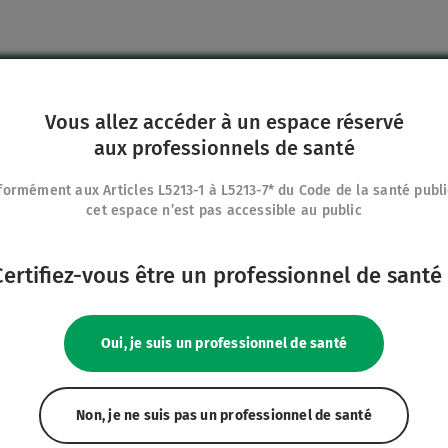
Vous allez accéder à un espace réservé
aux professionnels de santé
ormément aux Articles L5213-1 à L5213-7* du Code de la santé publ
cet espace n’est pas accessible au public
duits
Nos autres sites
Contact
IFU Hub
thérapeutiques
Certifiez-vous être un professionnel de santé 
Recrutement
Safe Enteral
Mes favoris
Neonates
ces
Me connecter
Oui, je suis un professionnel de santé
VascuFirst
pe Vygon
Campus Vygon
Non, je ne suis pas un professionnel de santé