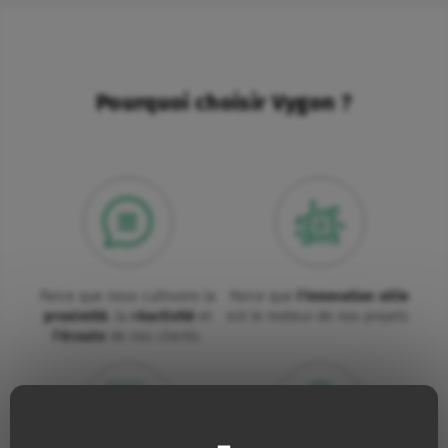
Pourquoi choisir Vygon ?
Parce que nous cultivons la
Parce que
l'innovation utile
proximité
, la
réactivité
et
est le moteur de nos projets
l'écoute
de nos clients