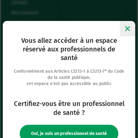
Contact
Recrutement
Mes favoris
Me connecter
Vous allez accéder à un espace
réservé aux professionnels de
Siège social
santé
8 rue de Paris
95440 Ecouen
Conformément aux Articles L5213-1 à L5213-7* du Code
de la santé publique,
France
cet espace n’est pas accessible au public
+33 (0)1 39 92 63 81
Certifiez-vous être un professionnel
Nos autres sites
de santé ?
IFU Hub
Safe Enteral
Oui, je suis un professionnel de santé
Neonates