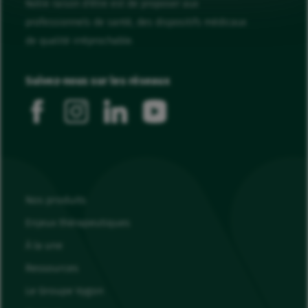
Notre raison d'être est de proposer aux
professionnels de santé, des dispositifs médicaux
de qualité irréprochable.
Suivez-nous sur les réseaux
facebook
instagram
linkedin
youtube
Nos produits
Enjeux thérapeutiques
À la une
Ressources
Le Groupe Vygon