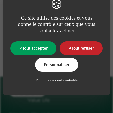
Parce que pour nous la
Parce que nous amplifions
qualité
est une nécessité
sans cesse nos efforts pour
Ce site utilise des cookies et vous
absolue
la défense de
donne le contrôle sur ceux que vous
l’environnement
souhaitez activer
Tout accepter
Tout refuser
Nos engagements
Personnaliser
Politique de confidentialité