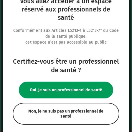
Vous allez accéder à un espace
réservé aux professionnels de
Siège social
santé
8 rue de Paris
95440 Ecouen
Conformément aux Articles L5213-1 à L5213-7* du Code
de la santé publique,
France
cet espace n’est pas accessible au public
+33 (0)1 39 92 63 81
Certifiez-vous être un professionnel
Nos autres sites
de santé ?
IFU Hub
Safe Enteral
Oui, je suis un professionnel de santé
Neonates
VascuFirst
Campus Vygon
Non, je ne suis pas un professionnel de
santé