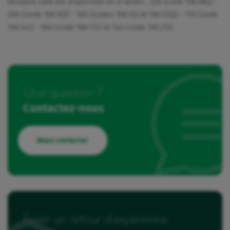
Biovalve Safe est disponible en 6 tailles : 22G (code 106.082) -
20G (code 106.102) - 18G (codes 106.122 et 106.1232) - 17G (code
106.142) - 16G (code 106.172) et 14G (code 106.212).
Une question ?
Contactez-nous
Nous contacter
Faire un retour d’expérience