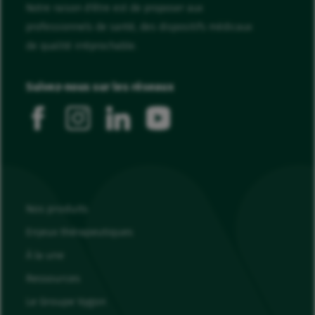
Notre raison d'être est de proposer aux
professionnels de santé, des dispositifs médicaux
de qualité irréprochable.
Suivez-nous sur les réseaux
facebook
instagram
linkedin
youtube
Nos produits
Enjeux thérapeutiques
À la une
Ressources
Le Groupe Vygon