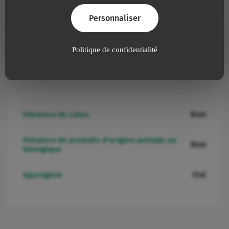
106.082
22
0,9
25
36
Personnaliser
Politique de confidentialité
Informations additionnelles
Non
Présence de Latex
Présence de produits d’origine animale ou
Non
biologique
Oui
Apyrogène