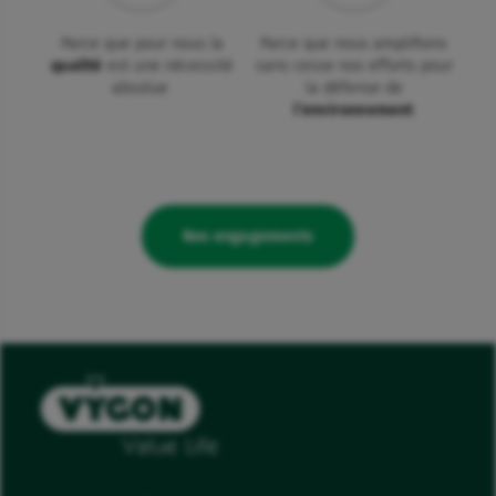
Parce que pour nous la
Parce que nous amplifions
qualité
est une nécessité
sans cesse nos efforts pour
absolue
la défense de
l’environnement
Nos engagements