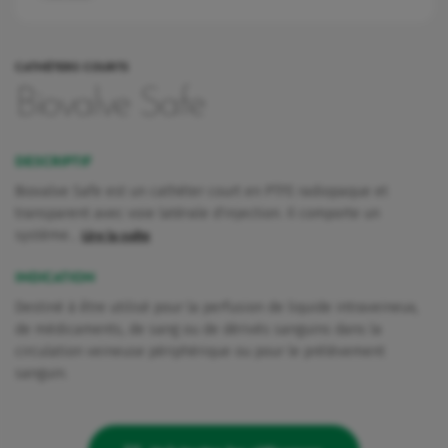
CATHÉTERS COURTS
Biovalve Safe
DESCRIPTIF
Biovalve Safe est un cathéter court en PTFE radiopaque et
transparent avec voie latérale d'injection. Il comporte un
système…
Lire la suite
INDICATION
Destiné à être utilisé pour la perfusion de liquide intraveineux,
de médicaments, de sang ou de dérivés sanguins dans la
circulation veineuse périphérique ou pour le prélèvement
sanguin.
rquoi Vygon a décidé de maintenir Nutrisafe2 pour ces patients.