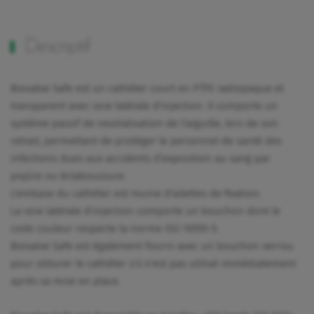
Descriptif
Biovalve Safe est un cathéter court en PTFE radiopaque et
transparent avec voie latérale d'injection. Il comporte un
système passif de neutralisation de l'aiguille, lors de son
retrait, permettant de protéger le personnel de santé des
infections dues aux accidents d’exposition au sang par
piqûre ou éclaboussure.
L'embase du cathéter est munie d'ailettes de fixation.
La voie latérale d'injection comporte un bouchon dont le
code couleur respecte la norme ISO 10555-5.
Biovalve Safe est également fourni avec un bouchon verrou
pour obturer le cathéter s'il n'est pas utilisé immédiatement
après sa mise en place.