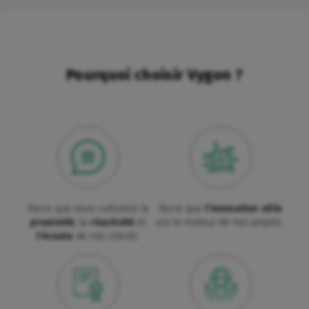
Pourquoi choisir Vygon ?
Parce que nous cultivons la
Parce que
l'innovation utile
proximité
, la
réactivité
et
est le moteur de nos projets
l'écoute
de nos clients