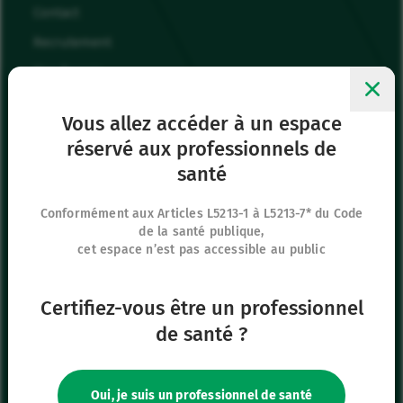
Contact
Recrutement
Mes favoris
Me connecter
Vous allez accéder à un espace
réservé aux professionnels de
Siège social
santé
8 rue de Paris
95440 Ecouen
Conformément aux Articles L5213-1 à L5213-7* du Code
de la santé publique,
France
cet espace n’est pas accessible au public
+33 (0)1 39 92 63 81
Certifiez-vous être un professionnel
Nos autres sites
de santé ?
IFU Hub
Safe Enteral
Oui, je suis un professionnel de santé
Neonates