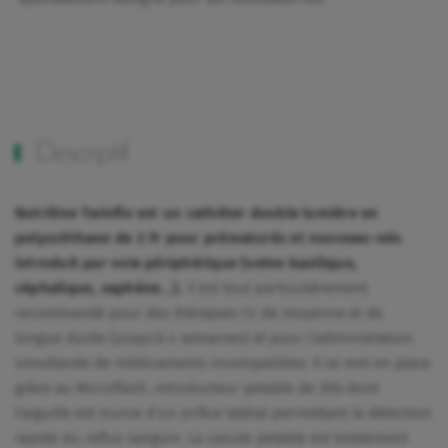
Descriptif
Nutriline Twinflo est un cathéter double lumière en
polyuréthane de 2 Fr pour prématurés et nouveau-nés
introduit par voie périphérique (veine basilique,
céphalique, saphène...).
Il est tout particulièrement
recommandé pour des thérapies I.V. de moyenne et de
longue durée (jusqu'à 4 semaines) et pour l’administration
simultanée de médicaments incompatibles. Il se met en place
grâce au Microflash, introducteur pelable de 20G dont
l'aiguille est munie d’un orifice latéral permettant la détection
rapide du reflux sanguin. La canule pelable est totalement