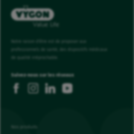
Notre raison d'être est de proposer aux
professionnels de santé, des dispositifs médicaux
de qualité irréprochable.
Suivez-nous sur les réseaux
facebook
instagram
linkedin
youtube
Nos produits