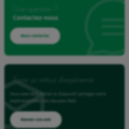
Une question ?
Contactez-nous
Nous contacter
Faire un retour d’expérience
Vous avez déjà utilisé ce dispositif, partagez votre
expérience avec nos équipes R&D.
Donner son avis