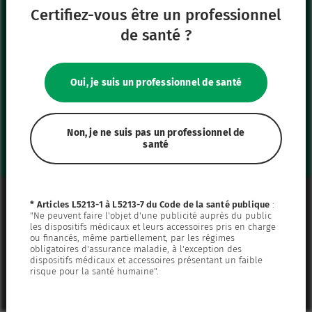
Certifiez-vous être un professionnel
Nos autres sites
de santé ?
IFU Hub
Safe Enteral
Oui, je suis un professionnel de santé
Neonates
VascuFirst
Campus Vygon
Non, je ne suis pas un professionnel de
santé
Mentions légales
* Articles L5213-1 à L5213-7 du Code de la santé publique
:
"Ne peuvent faire l'objet d'une publicité auprès du public
Plan du site
les dispositifs médicaux et leurs accessoires pris en charge
ou financés, même partiellement, par les régimes
Politique de confidentialité
obligatoires d'assurance maladie, à l'exception des
dispositifs médicaux et accessoires présentant un faible
Politique de cookies
risque pour la santé humaine".
Paramétrer les cookies