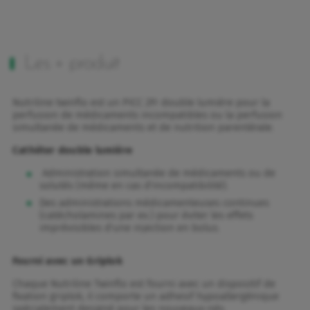
Les + produit
Nutriline twinflo est un PICC 2Fr double lumière pour la
perfusion de médicaments incompatibles ou la perfusion
simultanée de médicaments et de nutrition parentérale.
Cathéter double lumière
Administration simultanée de médicaments ou de
solutés (même en cas d'incompatibilité).
Des administrations médicamenteuses continues
(catécholamines par ex.) pour éviter les effets
imprévisibles d'une injection en bolus.
Fourni avec un Griplok
Chaque Nutriline Twinflo est fourni avec un dispositif de
fixation griplok, il comporte un adhesif hypoallergénique
spécialement designé pour les nouveaux-nés.