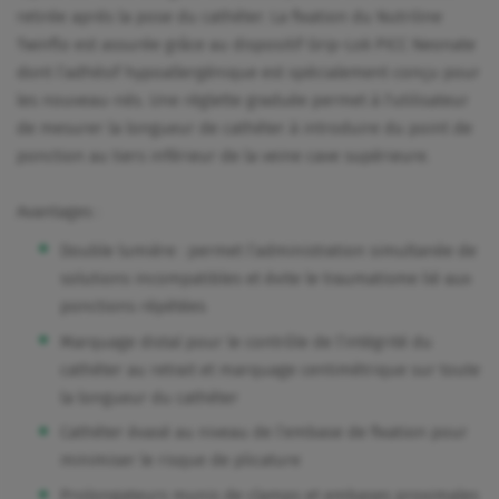
retirée après la pose du cathéter. La fixation du Nutriline
Twinflo est assurée grâce au dispositif Grip-Lok PICC Neonate
dont l’adhésif hypoallergénique est spécialement conçu pour
les nouveau-nés. Une réglette graduée permet à l'utilisateur
de mesurer la longueur de cathéter à introduire du point de
ponction au tiers inférieur de la veine cave supérieure.
Avantages :
Double lumière : permet l’administration simultanée de
solutions incompatibles et évite le traumatisme lié aux
ponctions répétées
Marquage distal pour le contrôle de l’intégrité du
cathéter au retrait et marquage centimétrique sur toute
la longueur du cathéter
Cathéter évasé au niveau de l’embase de fixation pour
minimiser le risque de plicature
Prolongateurs munis de clamps et embases proximales