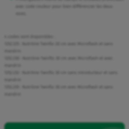
avec code couleur pour bien différencier les deux
voies.
4 codes sont disponibles :
1252.225 : Nutriline Twinflo 20 cm avec Microflash et sans
mandrin
1252.230 : Nutriline Twinflo 30 cm avec Microflash et avec
mandrin
1252.232 : Nutriline Twinflo 30 cm sans introducteur et sans
mandrin
1252.235 : Nutriline Twinflo 30 cm avec Microflash et sans
mandrin