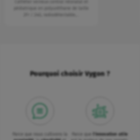
Cathéter veineux central néonatal et
pédiatrique en polyuréthane de taille
2Fr / 24G, radiodétectable,…
Pourquoi choisir Vygon ?
Parce que nous cultivons la
Parce que
l'innovation utile