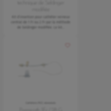
technique de Seldinger
modifiée
Kit d’insertion pour cathéter veineux
central de 1 Fr ou 2 Fr par la méthode
de Seldinger modifiée. Le kit…
Ajouter à mes favoris
Cathéters PICC néonatals
Premicath 1Fr / 28 G