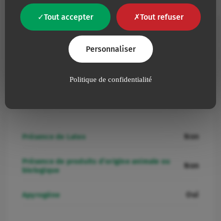
1252.232
-
-
-
introducteur
Tout accepter
Tout refuser
Ajouter à mes favoris
1252.235
Microflash
20
18
1,1
Personnaliser
Politique de confidentialité
Informations additionnelles
Non
Présence de Latex
Présence de produits d’origine animale ou
Non
biologique
Oui
Apyrogène