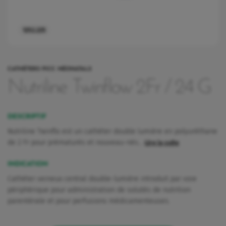
1252.225
CATHÉTERS PICC NÉONATALS
Nutriline Twinflow 2Fr / 24 G
DESCRIPTIF
Nutriline Twinflo est un cathéter double lumière en polyuréthane
de 2 Fr pour prématurés et nouveau-nés…
Lire la suite
INDICATION
Cathéter veineux central double-lumière introduit par voie
périphérique pour administration de solutés de nutrition
rquoi Vygon a décidé de maintenir Nutrisafe2 pour ces patients.
parentérale et pour perfusions médicamenteuses.