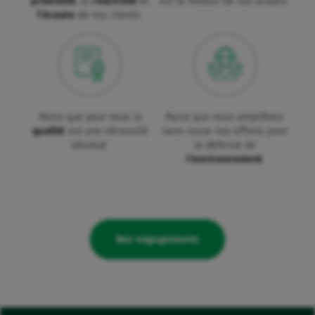
proximité
, la
réactivité
et
est le moteur de nos projets
l'écoute
de nos clients
Parce que pour nous la
Parce que nous amplifions
qualité
est une nécessité
sans cesse nos efforts pour
absolue
la défense de
l’environnement
Nos engagements