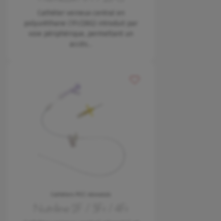
Cathéter veineux central en
polyuréthane (1Fr/28G) introduit par
voie périphérique, permettant un
accès…
Ajouter à mes favoris
Cathéters PICC néonatals
Nutriline 2F / 3Fr / 4Fr