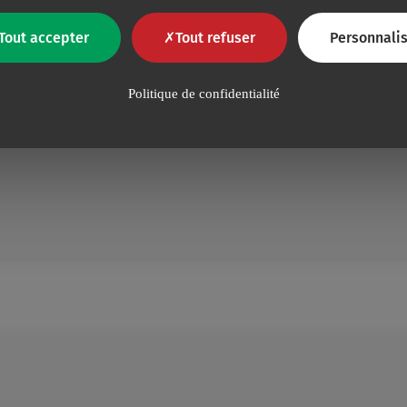
Tout accepter
Tout refuser
Personnalis
Politique de confidentialité