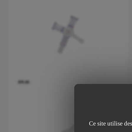
879.00
Ce site utilise d