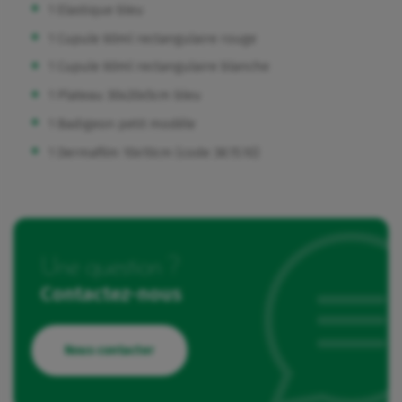
1 Elastique bleu
1 Cupule 60ml rectangulaire rouge
1 Cupule 60ml rectangulaire blanche
1 Plateau 30x20x5cm bleu
1 Badigeon petit modèle
1 Dermafilm 10x10cm (code 38.15.10)
Une question ?
Contactez-nous
Nous contacter