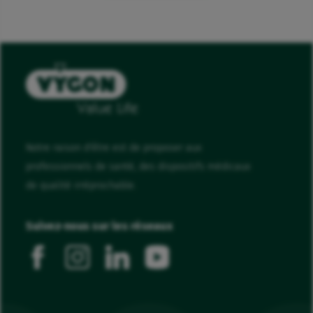
Notre raison d'être est de proposer aux
professionnels de santé, des dispositifs médicaux
de qualité irréprochable.
Suivez-nous sur les réseaux
facebook
instagram
linkedin
youtube