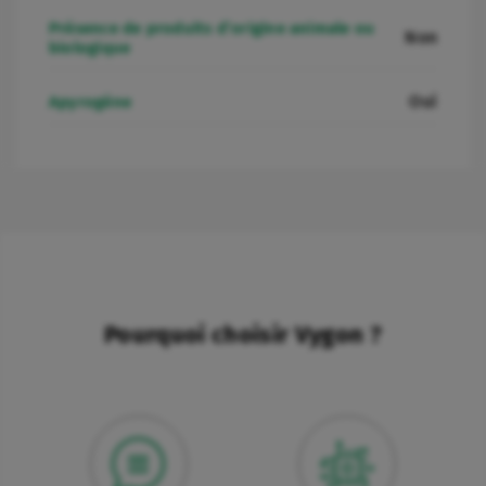
Présence de produits d’origine animale ou
Non
biologique
Oui
Apyrogène
Pourquoi choisir Vygon ?