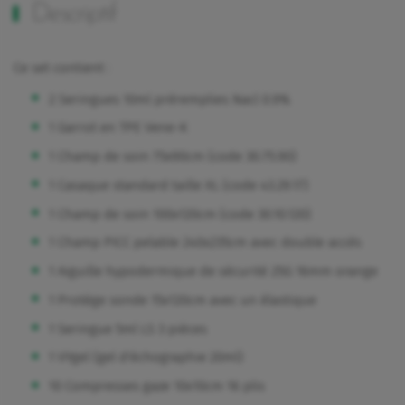
Descriptif
Ce set contient :
2 Seringues 10ml préremplies Nacl 0.9%
1 Garrot en TPE Vene-K
1 Champ de soin 75x90cm (code 30.75.90)
1 Casaque standard taille XL (code 43.29.17)
1 Champ de soin 100x120cm (code 30.10.120)
1 Champ PICC pelable 240x235cm avec double accès
1 Aiguille hypodermique de sécurité 25G 16mm orange
1 Protège sonde 15x120cm avec un élastique
1 Seringue 5ml LS 3 pièces
1 VYgel (gel d'échographie 20ml)
10 Compresses gaze 10x10cm 16 plis