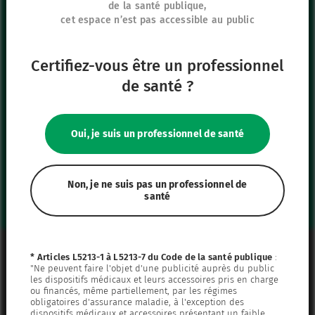
de la santé publique,
France
cet espace n’est pas accessible au public
+33 (0)1 39 92 63 81
Certifiez-vous être un professionnel
Nos autres sites
de santé ?
IFU Hub
Safe Enteral
Oui, je suis un professionnel de santé
Neonates
VascuFirst
Campus Vygon
Non, je ne suis pas un professionnel de
santé
Mentions légales
* Articles L5213-1 à L5213-7 du Code de la santé publique
:
"Ne peuvent faire l'objet d'une publicité auprès du public
Plan du site
les dispositifs médicaux et leurs accessoires pris en charge
ou financés, même partiellement, par les régimes
Politique de confidentialité
obligatoires d'assurance maladie, à l'exception des
dispositifs médicaux et accessoires présentant un faible