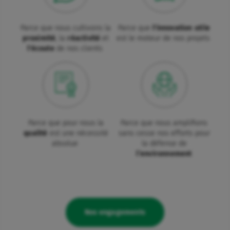
Parce que nous cultivons la
Parce que
l'innovation utile
proximité
, la
réactivité
et
est le moteur de nos projets
l'écoute
de nos clients
Parce que pour nous la
Parce que nous amplifions
qualité
est une nécessité
sans cesse nos efforts pour
absolue
la défense de
l’environnement
Nos engagements