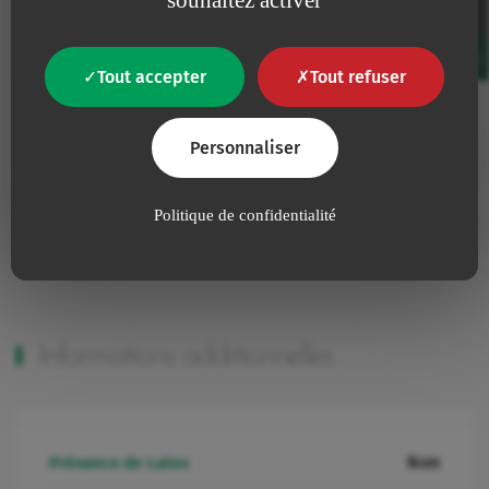
Conditionnement
Code
Unités/Boîte
Unités/Carton
Favourites
Tout accepter
Tout refuser
Ajouter à mes favoris
80199.2214V
6
6
Ajouter à mes favoris
Personnaliser
V02771713
20
20
Ajouter à mes favoris
V02771714
4
4
Politique de confidentialité
Ajouter à mes favoris
V02771818
6
6
Informations additionnelles
Non
Présence de Latex