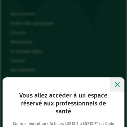
Nos produits
Enjeux thérapeutiques
À la une
Ressources
Le Groupe Vygon
Contact
Recrutement
Mes favoris
Me connecter
Vous allez accéder à un espace
réservé aux professionnels de
Siège social
santé
8 rue de Paris
95440 Ecouen
Conformément aux Articles L5213-1 à L5213-7* du Code