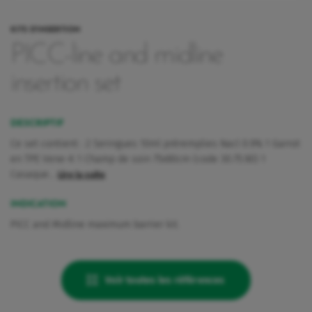
KITS D'INSERTION
PICC-line and midline
insertion set
DESCRIPTIF
Ce set contient : 2 Seringues 10ml préremplies Nacl 0.9% 1 Garrot
en TPE Vene-K 1 Champ de soin 75x90cm (code 30.75.90) 1
Casaque…
Lire la suite
INDICATION
PICC and Midline maximum barrier kit.
rquoi Vygon a décidé de maintenir Nutrisafe2 pour ces patients.
Voir toutes les références