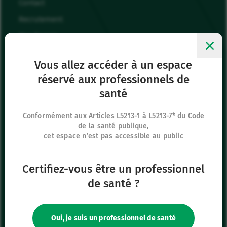
Contact
Recrutement
Mes favoris
Me connecter
Vous allez accéder à un espace
réservé aux professionnels de
Siège social
santé
8 rue de Paris
95440 Ecouen
Conformément aux Articles L5213-1 à L5213-7* du Code
de la santé publique,
France
cet espace n’est pas accessible au public
+33 (0)1 39 92 63 81
Certifiez-vous être un professionnel
Nos autres sites
de santé ?
IFU Hub
Safe Enteral
Oui, je suis un professionnel de santé
Neonates