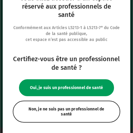
réservé aux professionnels de
Siège social
santé
8 rue de Paris
95440 Ecouen
Conformément aux Articles L5213-1 à L5213-7* du Code
de la santé publique,
France
cet espace n’est pas accessible au public
+33 (0)1 39 92 63 81
Certifiez-vous être un professionnel
Nos autres sites
de santé ?
IFU Hub
Safe Enteral
Oui, je suis un professionnel de santé
Neonates
VascuFirst
Campus Vygon
Non, je ne suis pas un professionnel de
santé