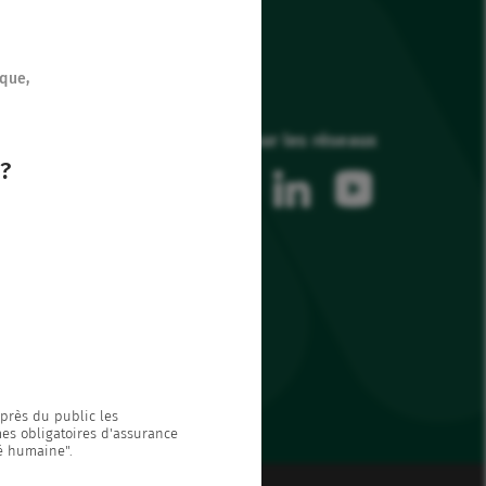
ique,
Suivez-nous sur les réseaux
?
facebook
instagram
linkedin
youtube
uprès du public les
mes obligatoires d'assurance
té humaine".