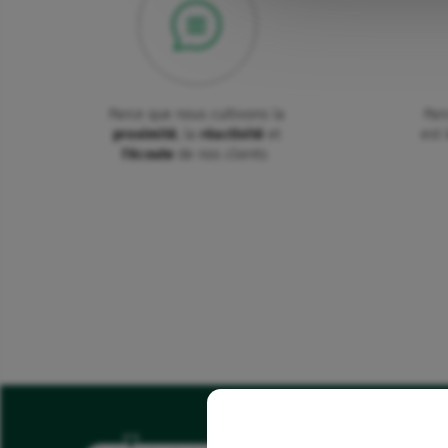
Parce que nous cultivons la
Par
proximité
, la
réactivité
et
est 
l'écoute
de nos clients