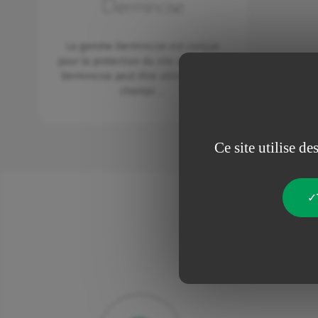
Dermincise
La gamme Dermincise est conçue
pour la protection du site opératoire.
Dermincise peut être utilisé comme
champs …
Ce site utilise d