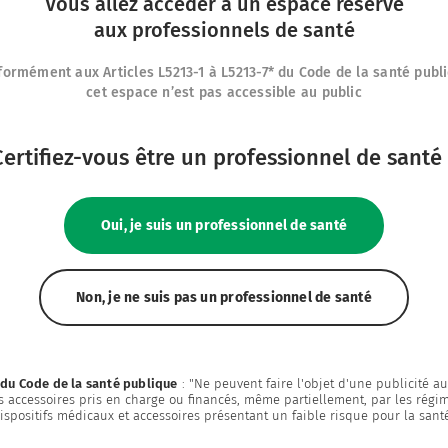
Vous allez accéder à un espace réservé
aux professionnels de santé
ormément aux Articles L5213-1 à L5213-7* du Code de la santé publ
cet espace n’est pas accessible au public
duits
Nos autres sites
Contact
IFU Hub
thérapeutiques
Certifiez-vous être un professionnel de santé 
Recrutement
Safe Enteral
Mes favoris
Neonates
ces
Me connecter
Oui, je suis un professionnel de santé
VascuFirst
pe Vygon
Campus Vygon
Non, je ne suis pas un professionnel de santé
7 du Code de la santé publique
: "Ne peuvent faire l'objet d'une publicité a
rs accessoires pris en charge ou financés, même partiellement, par les régi
dispositifs médicaux et accessoires présentant un faible risque pour la san