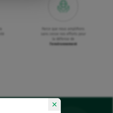
la
Parce que nous amplifions
ité
sans cesse nos efforts pour
la défense de
l’environnement