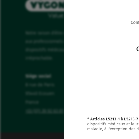
Conf
Notre raison d'être est de proposer
Nos pro
aux professionnels de santé, des
Enjeux 
dispositifs médicaux de qualité
À la une
irréprochable.
Ressour
Siège social
Le Grou
8 rue de Paris
95440 Ecouen
France
+33 (0)1 39 92 63 81
* Articles L5213-1 à L5213-
dispositifs médicaux et leu
maladie, à l'exception des 