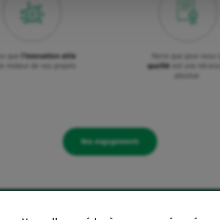
ce que
l'innovation utile
Parce que pour nous 
le moteur de nos projets
qualité
est une nécess
absolue
Nos engagements