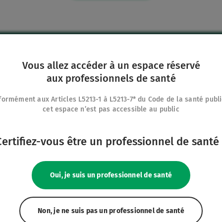
Vous allez accéder à un espace réservé
aux professionnels de santé
ormément aux Articles L5213-1 à L5213-7* du Code de la santé publ
cet espace n’est pas accessible au public
duits
Nos autres sites
Contact
IFU Hub
thérapeutiques
Certifiez-vous être un professionnel de santé 
Recrutement
Safe Enteral
Mes favoris
Neonates
ces
Me connecter
Oui, je suis un professionnel de santé
VascuFirst
pe Vygon
Campus Vygon
Non, je ne suis pas un professionnel de santé